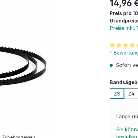
Regulärer Pr
14,96 
Preis pro 
Grundpreis
Preise inkl.
Durchschnit
1 Bewertun
Sofort ve
Bandsägebl
Z3
Z4
Länge (m
Sie könn
bestellen
s Zubehör zeigen.