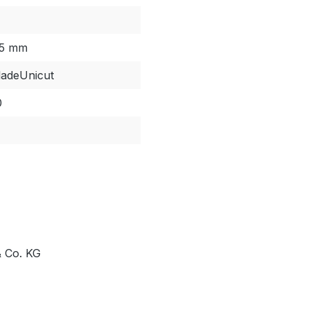
65 mm
adeUnicut
0
 Co. KG