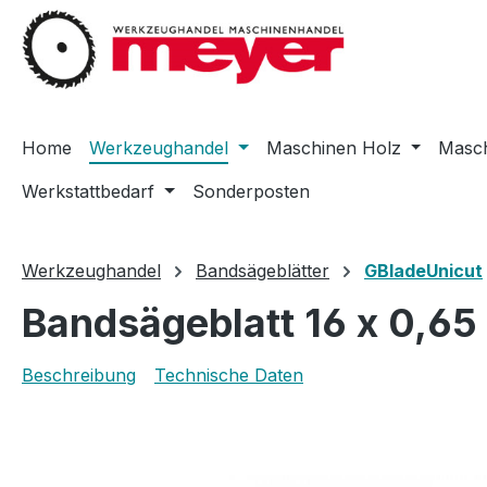
m Hauptinhalt springen
Zur Suche springen
Zur Hauptnavigation springen
Home
Werkzeughandel
Maschinen Holz
Masch
Werkstattbedarf
Sonderposten
Werkzeughandel
Bandsägeblätter
GBladeUnicut
Bandsägeblatt 16 x 0,6
Beschreibung
Technische Daten