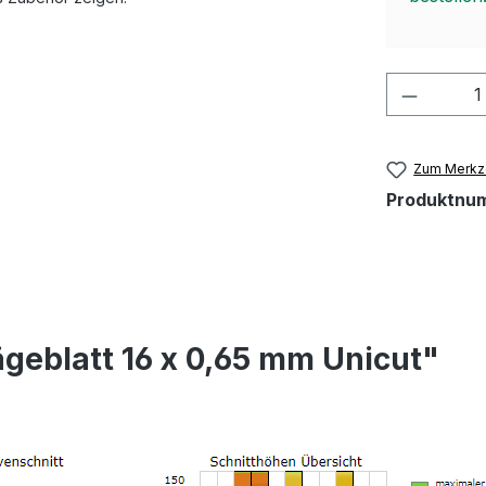
Produkt
Zum Merkze
Produktnu
geblatt 16 x 0,65 mm Unicut"