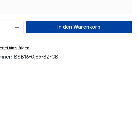
 Anzahl: Gib den gewünschten Wert ein 
In den Warenkorb
ttel hinzufügen
mmer:
BSB16-0,65-8Z-CB