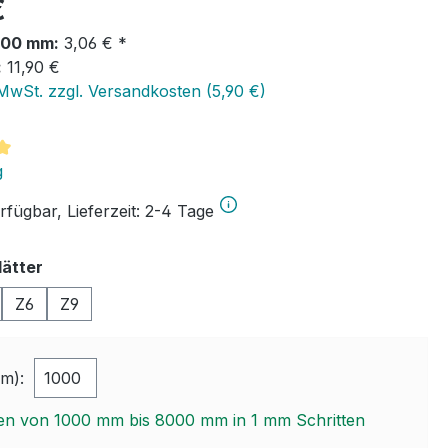
eis:
€
1000 mm:
3,06 € *
:
11,90 €
 MwSt. zzgl. Versandkosten (5,90 €)
tliche Bewertung von 5 von 5 Sternen
g
rfügbar, Lieferzeit: 2-4 Tage
auswählen
ätter
Z6
Z9
m):
en von 1000 mm bis 8000 mm in
1
mm Schritten
.