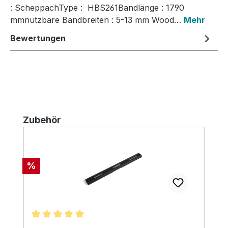
: ScheppachType : HBS261Bandlänge : 1790
mmnutzbare Bandbreiten : 5-13 mm Wood…
Mehr
Bewertungen
Produktgalerie überspringen
Zubehör
Rabatt
%
Durchschnittliche Bewertung von 5 von 5 Sternen