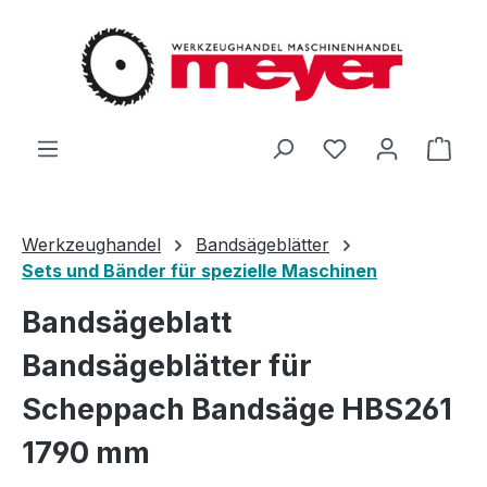
Zum Hauptinhalt springen
Du hast 0 Produ
Ware
Werkzeughandel
Bandsägeblätter
Sets und Bänder für spezielle Maschinen
Bandsägeblatt
Bandsägeblätter für
Scheppach Bandsäge HBS261
1790 mm