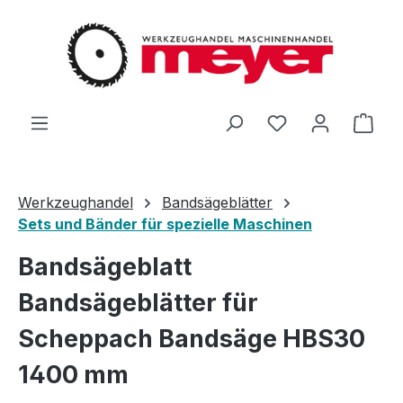
Zum Hauptinhalt springen
Du hast 0 Produ
Ware
Werkzeughandel
Bandsägeblätter
Sets und Bänder für spezielle Maschinen
Bandsägeblatt
Bandsägeblätter für
Scheppach Bandsäge HBS30
1400 mm