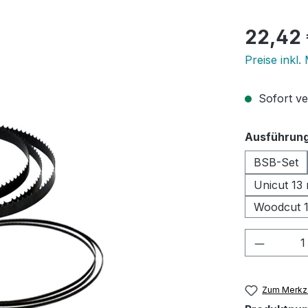
Regulärer Pr
22,42
Preise inkl.
Sofort ve
Ausführun
BSB-Set
Unicut 13
Woodcut 
Produkt
Zum Merkze