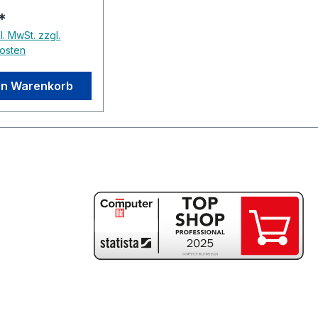
€*
l. MwSt. zzgl.
osten
en Warenkorb