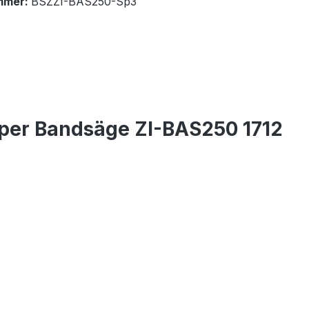
mmer:
BSZZI-BAS250-Sp3
pper Bandsäge ZI-BAS250 1712