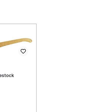
n 5 Sternen
estock