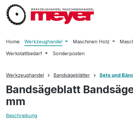
m Hauptinhalt springen
Zur Suche springen
Zur Hauptnavigation springen
Home
Werkzeughandel
Maschinen Holz
Masch
Werkstattbedarf
Sonderposten
Werkzeughandel
Bandsägeblätter
Sets und Bänd
Bandsägeblatt Bandsäge
mm
Beschreibung