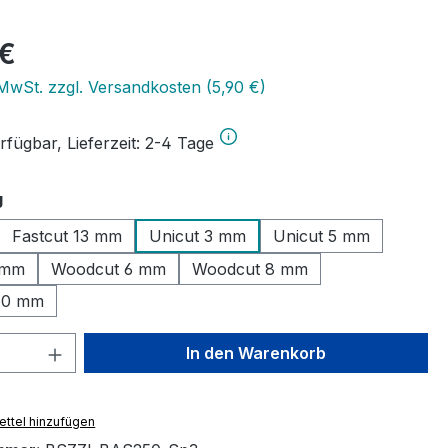
eis:
 €
 MwSt. zzgl. Versandkosten (5,90 €)
rfügbar, Lieferzeit: 2-4 Tage
auswählen
g
Fastcut 13 mm
Unicut 3 mm
Unicut 5 mm
 mm
Woodcut 6 mm
Woodcut 8 mm
10 mm
 Anzahl: Gib den gewünschten Wert ein 
In den Warenkorb
ttel hinzufügen