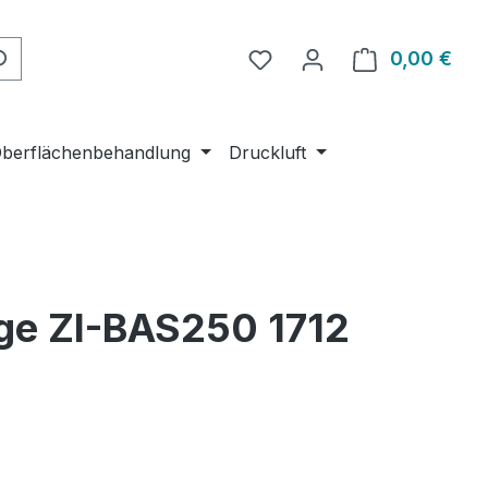
Du hast 0 Produkte auf 
0,00 €
Ware
berflächenbehandlung
Druckluft
äge ZI-BAS250 1712