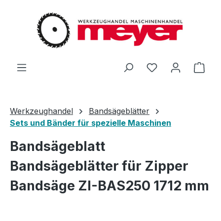
Zum Hauptinhalt springen
Du hast 0 Produ
Ware
Werkzeughandel
Bandsägeblätter
Sets und Bänder für spezielle Maschinen
Bandsägeblatt
Bandsägeblätter für Zipper
Bandsäge ZI-BAS250 1712 mm