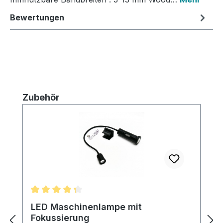
Bewertungen
Produktgalerie überspringen
Zubehör
Durchschnittliche Bewertung von 4.25 von 5 Ster
LED Maschinenlampe mit
Fokussierung