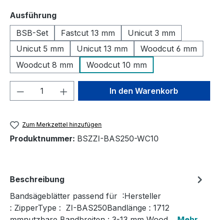
auswählen
Ausführung
BSB-Set
Fastcut 13 mm
Unicut 3 mm
Unicut 5 mm
Unicut 13 mm
Woodcut 6 mm
Woodcut 8 mm
Woodcut 10 mm
Produkt Anzahl: Gib den gewünschten We
In den Warenkorb
Zum Merkzettel hinzufügen
Produktnummer:
BSZZI-BAS250-WC10
Beschreibung
Bandsägeblätter passend für :Hersteller
: ZipperType : ZI-BAS250Bandlänge : 1712
mmnutzbare Bandbreiten : 3-13 mm Wood…
Mehr