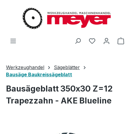
Zum Hauptinhalt springen
Du hast 0 Produ
Ware
Werkzeughandel
Sägeblätter
Bausäge Baukreissägeblatt
Bausägeblatt 350x30 Z=12
Trapezzahn - AKE Blueline
Bildergalerie überspringen