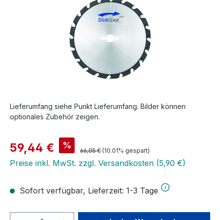
Lieferumfang siehe Punkt Lieferumfang. Bilder können
optionales Zubehör zeigen.
Verkaufspreis:
%
59,44 €
Regulärer Preis:
66,05 €
(10.01% gespart)
Preise inkl. MwSt. zzgl. Versandkosten (5,90 €)
Sofort verfügbar, Lieferzeit: 1-3 Tage
Produkt Anzahl: Gib den gewünschten We