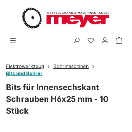
Zum Hauptinhalt springen
Du hast 0 Produ
Ware
Elektrowerkzeug
Bohrmaschinen
Bits und Bohrer
Bits für Innensechskant
Schrauben H6x25 mm - 10
Stück