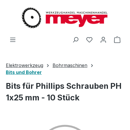
Zum Hauptinhalt springen
Du hast 0 Produ
Ware
Elektrowerkzeug
Bohrmaschinen
Bits und Bohrer
Bits für Phillips Schrauben PH
1x25 mm - 10 Stück
Bildergalerie überspringen