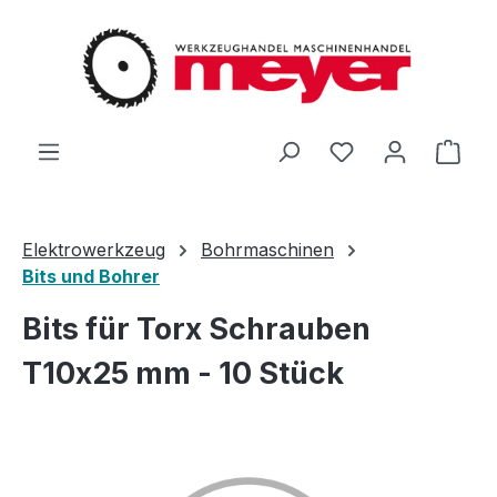
Zum Hauptinhalt springen
Du hast 0 Produ
Ware
Elektrowerkzeug
Bohrmaschinen
Bits und Bohrer
Bits für Torx Schrauben
T10x25 mm - 10 Stück
Bildergalerie überspringen