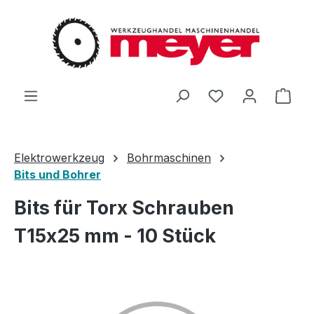
Zum Hauptinhalt springen
Du hast 0 Produ
Ware
Elektrowerkzeug
Bohrmaschinen
Bits und Bohrer
Bits für Torx Schrauben
T15x25 mm - 10 Stück
Bildergalerie überspringen