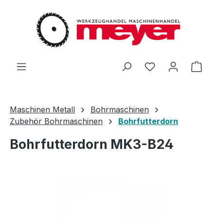
Zum Hauptinhalt springen
Du hast 0 Produ
Ware
Maschinen Metall
Bohrmaschinen
Zubehör Bohrmaschinen
Bohrfutterdorn
Bohrfutterdorn MK3-B24
Bildergalerie überspringen