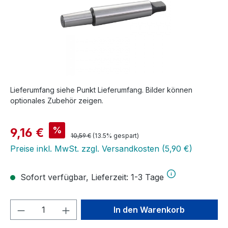
Lieferumfang siehe Punkt Lieferumfang. Bilder können
optionales Zubehör zeigen.
Verkaufspreis:
%
9,16 €
Regulärer Preis:
10,59 €
(13.5% gespart)
Preise inkl. MwSt. zzgl. Versandkosten (5,90 €)
Sofort verfügbar, Lieferzeit: 1-3 Tage
Produkt Anzahl: Gib den gewünschten We
In den Warenkorb