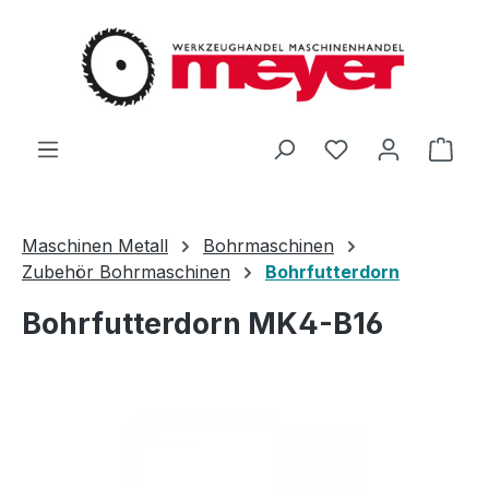
Zum Hauptinhalt springen
Du hast 0 Produ
Ware
Maschinen Metall
Bohrmaschinen
Zubehör Bohrmaschinen
Bohrfutterdorn
Bohrfutterdorn MK4-B16
Bildergalerie überspringen