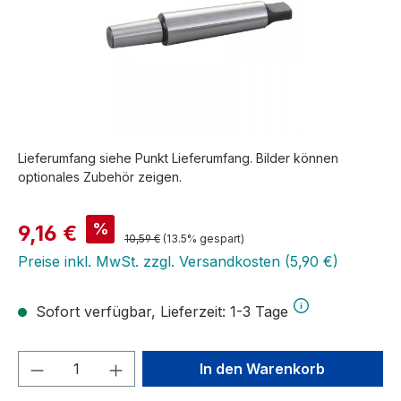
Lieferumfang siehe Punkt Lieferumfang. Bilder können
optionales Zubehör zeigen.
Verkaufspreis:
%
9,16 €
Regulärer Preis:
10,59 €
(13.5% gespart)
Preise inkl. MwSt. zzgl. Versandkosten (5,90 €)
Sofort verfügbar, Lieferzeit: 1-3 Tage
Produkt Anzahl: Gib den gewünschten We
In den Warenkorb