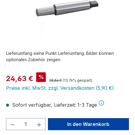
Lieferumfang siehe Punkt Lieferumfang. Bilder können
optionales Zubehör zeigen.
Verkaufspreis:
%
24,63 €
Regulärer Preis:
28,56 €
(13.76% gespart)
Preise inkl. MwSt. zzgl. Versandkosten (5,90 €)
Sofort verfügbar, Lieferzeit: 1-3 Tage
Produkt Anzahl: Gib den gewünschten We
In den Warenkorb