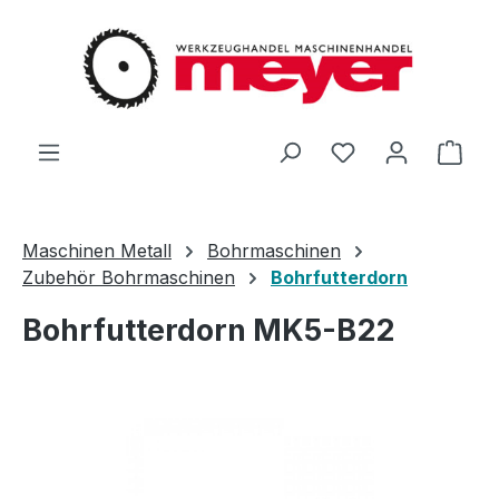
Zum Hauptinhalt springen
Du hast 0 Produ
Ware
Maschinen Metall
Bohrmaschinen
Zubehör Bohrmaschinen
Bohrfutterdorn
Bohrfutterdorn MK5-B22
Bildergalerie überspringen