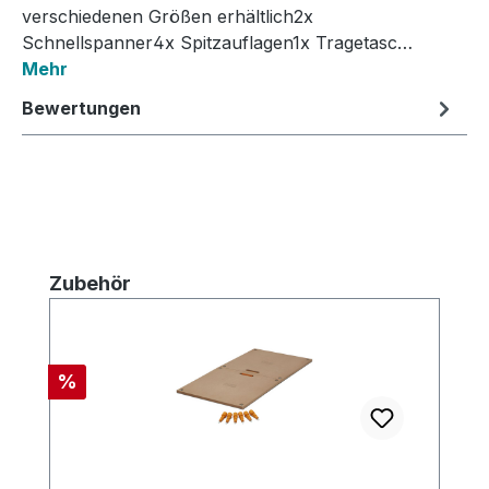
verschiedenen Größen erhältlich2x
Schnellspanner4x Spitzauflagen1x Tragetasc…
Mehr
Bewertungen
Produktgalerie überspringen
Zubehör
Rabatt
%