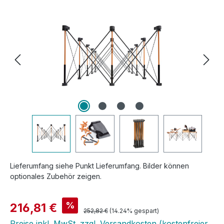
Bildergalerie überspringen
Lieferumfang siehe Punkt Lieferumfang. Bilder können
optionales Zubehör zeigen.
Verkaufspreis:
%
216,81 €
Regulärer Preis:
252,82 €
(14.24% gespart)
Preise inkl. MwSt. zzgl. Versandkosten (kostenfreier