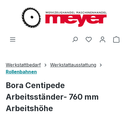
Zum Hauptinhalt springen
Du hast 0 Produ
Ware
Werkstattbedarf
Werkstattausstattung
Rollenbahnen
Bora Centipede
Arbeitsständer- 760 mm
Arbeitshöhe