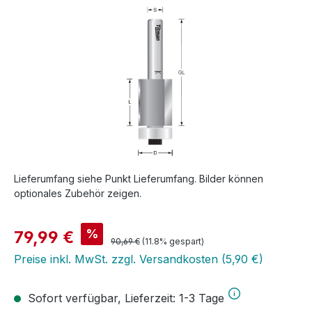
Lieferumfang siehe Punkt Lieferumfang. Bilder können
optionales Zubehör zeigen.
Verkaufspreis:
%
79,99 €
Regulärer Preis:
90,69 €
(11.8% gespart)
Preise inkl. MwSt. zzgl. Versandkosten (5,90 €)
Sofort verfügbar, Lieferzeit: 1-3 Tage