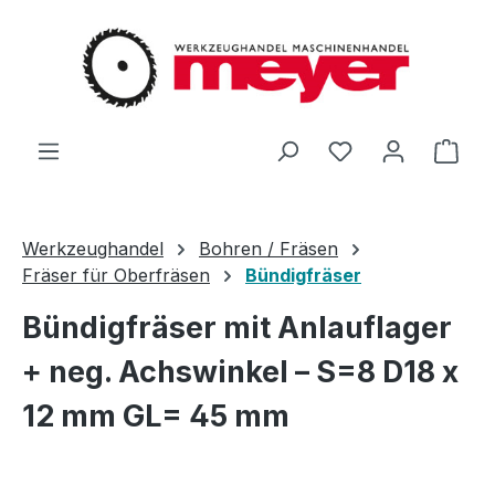
Zum Hauptinhalt springen
Du hast 0 Produ
Ware
Werkzeughandel
Bohren / Fräsen
Fräser für Oberfräsen
Bündigfräser
Bündigfräser mit Anlauflager
+ neg. Achswinkel – S=8 D18 x
12 mm GL= 45 mm
Bildergalerie überspringen