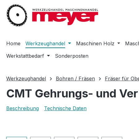
m Hauptinhalt springen
Zur Suche springen
Zur Hauptnavigation springen
Home
Werkzeughandel
Maschinen Holz
Masch
Werkstattbedarf
Sonderposten
Werkzeughandel
Bohren / Fräsen
Fräser für Ob
CMT Gehrungs- und Verl
Beschreibung
Technische Daten
Bildergalerie überspringen