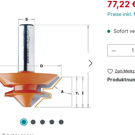
Verkaufspre
77,22 
Preise inkl.
Sofort ver
Produkt
Zum Merkze
Produktnu