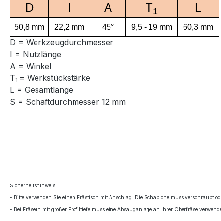
D
I
A
T
L
1
50,8 mm
22,2 mm
45°
9,5 - 19 mm
60,3 mm
D = Werkzeugdurchmesser
I = Nutzlänge
A = Winkel
T
= Werkstückstärke
1
L = Gesamtlänge
S = Schaftdurchmesser 12 mm
Sicherheitshinweis:
- Bitte verwenden Sie einen Frästisch mit Anschlag. Die Schablone muss verschraubt ode
- Bei Fräsern mit großer Profiltiefe muss eine Absauganlage an Ihrer Oberfräse verwend