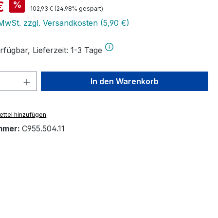
is:
€
%
Regulärer Preis:
102,93 €
(24.98% gespart)
 MwSt. zzgl. Versandkosten (5,90 €)
fügbar, Lieferzeit: 1-3 Tage
 Anzahl: Gib den gewünschten Wert ein 
In den Warenkorb
ttel hinzufügen
mmer:
C955.504.11