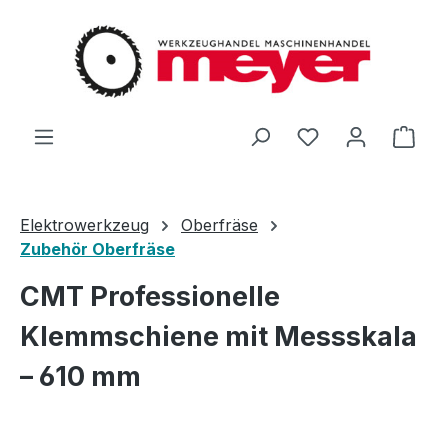
Zum Hauptinhalt springen
Du hast 0 Produ
Ware
Elektrowerkzeug
Oberfräse
Zubehör Oberfräse
CMT Professionelle
Klemmschiene mit Messskala
– 610 mm
Bildergalerie überspringen