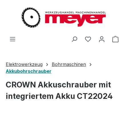
Zum Hauptinhalt springen
Du hast 0 Produ
Ware
Elektrowerkzeug
Bohrmaschinen
Akkubohrschrauber
CROWN Akkuschrauber mit
integriertem Akku CT22024
Bildergalerie überspringen