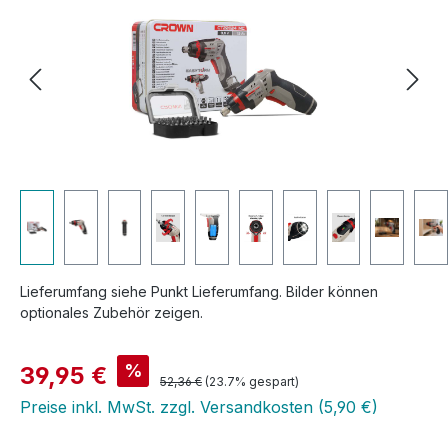
Lieferumfang siehe Punkt Lieferumfang. Bilder können
optionales Zubehör zeigen.
Verkaufspreis:
%
39,95 €
Regulärer Preis:
52,36 €
(23.7% gespart)
Preise inkl. MwSt. zzgl. Versandkosten (5,90 €)