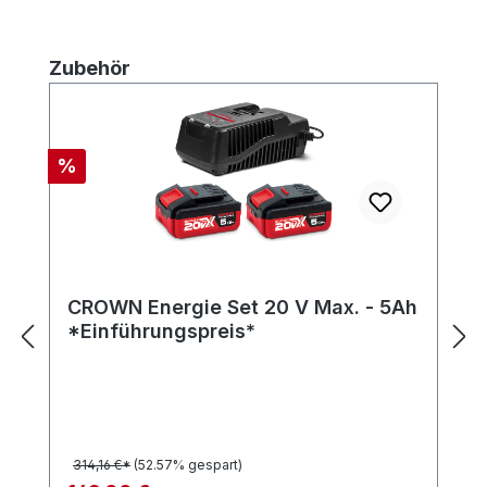
Produktgalerie überspringen
Zubehör
Rabatt
%
CROWN Energie Set 20 V Max. - 5Ah
*Einführungspreis*
314,16 €*
(52.57% gespart)