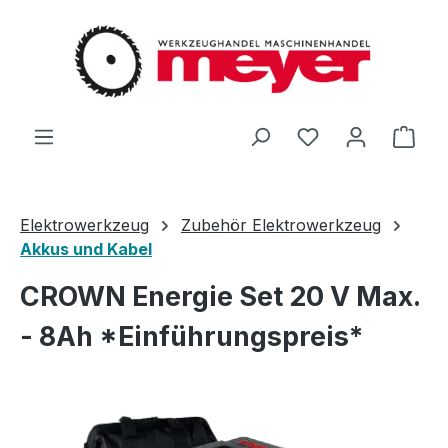
Zum Hauptinhalt springen
Du hast 0 Produ
Ware
Elektrowerkzeug
Zubehör Elektrowerkzeug
Akkus und Kabel
CROWN Energie Set 20 V Max.
- 8Ah *Einführungspreis*
Bildergalerie überspringen