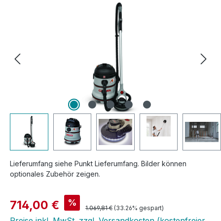
Lieferumfang siehe Punkt Lieferumfang. Bilder können
optionales Zubehör zeigen.
Verkaufspreis:
%
714,00 €
Regulärer Preis:
1.069,81 €
(33.26% gespart)
Preise inkl. MwSt. zzgl. Versandkosten (kostenfreier