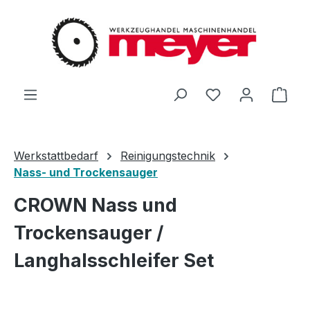
Zum Hauptinhalt springen
Du hast 0 Produ
Ware
Werkstattbedarf
Reinigungstechnik
Nass- und Trockensauger
CROWN Nass und
Trockensauger /
Langhalsschleifer Set
Bildergalerie überspringen