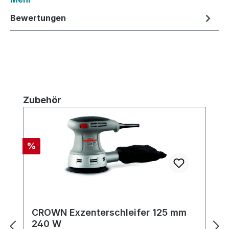
Bewertungen
Produktgalerie überspringen
Zubehör
Rabatt
%
CROWN Exzenterschleifer 125 mm
240 W