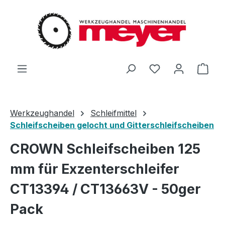
Zum Hauptinhalt springen
Du hast 0 Produ
Ware
Werkzeughandel
Schleifmittel
Schleifscheiben gelocht und Gitterschleifscheiben
CROWN Schleifscheiben 125
mm für Exzenterschleifer
CT13394 / CT13663V - 50ger
Pack