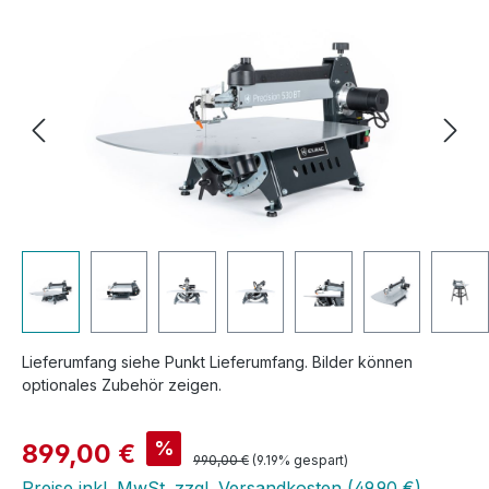
Lieferumfang siehe Punkt Lieferumfang. Bilder können
optionales Zubehör zeigen.
Verkaufspreis:
%
899,00 €
Regulärer Preis:
990,00 €
(9.19% gespart)
Preise inkl. MwSt. zzgl. Versandkosten (49,90 €)