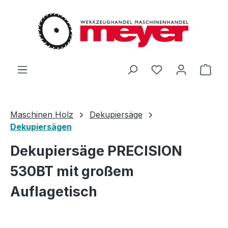
Zum Hauptinhalt springen
Du hast 0 Produ
Ware
Maschinen Holz
Dekupiersäge
Dekupiersägen
Dekupiersäge PRECISION
530BT mit großem
Auflagetisch
Bildergalerie überspringen