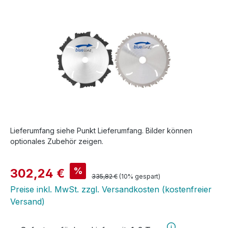
Bildergalerie überspringen
Lieferumfang siehe Punkt Lieferumfang. Bilder können
optionales Zubehör zeigen.
Verkaufspreis:
%
302,24 €
Regulärer Preis:
335,82 €
(10% gespart)
Preise inkl. MwSt. zzgl. Versandkosten (kostenfreier
Versand)