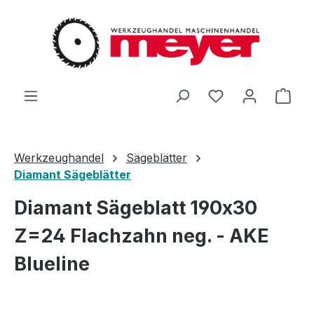
Zum Hauptinhalt springen
Du hast 0 Produ
Ware
Werkzeughandel
Sägeblätter
Diamant Sägeblätter
Diamant Sägeblatt 190x30
Z=24 Flachzahn neg. - AKE
Blueline