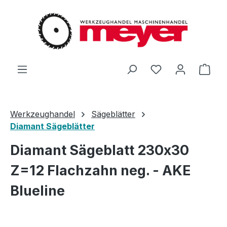
Zum Hauptinhalt springen
Du hast 0 Produ
Ware
Werkzeughandel
Sägeblätter
Diamant Sägeblätter
Diamant Sägeblatt 230x30
Z=12 Flachzahn neg. - AKE
Blueline
Bildergalerie überspringen