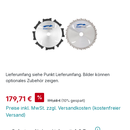
Lieferumfang siehe Punkt Lieferumfang. Bilder können
optionales Zubehör zeigen.
Verkaufspreis:
%
179,71 €
Regulärer Preis:
199,68 €
(10% gespart)
Preise inkl. MwSt. zzgl. Versandkosten (kostenfreier
Versand)