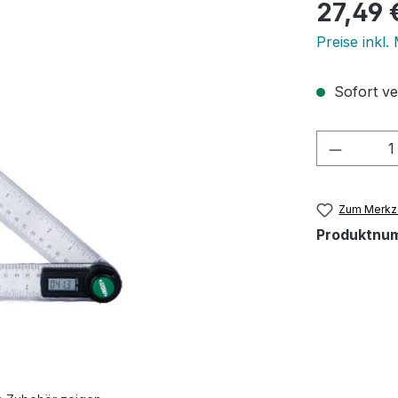
Regulärer Pr
27,49 
Preise inkl.
Sofort ver
Produkt
Zum Merkze
Produktnu