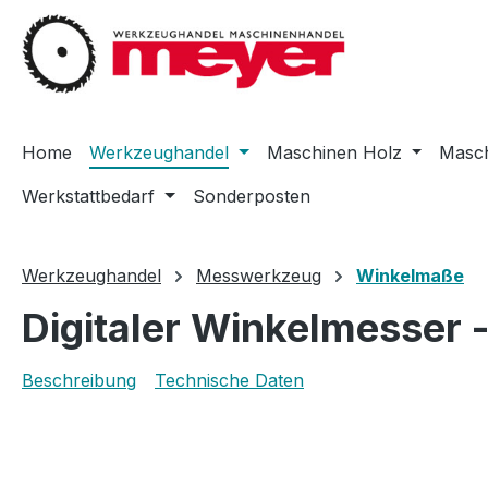
m Hauptinhalt springen
Zur Suche springen
Zur Hauptnavigation springen
Home
Werkzeughandel
Maschinen Holz
Masch
Werkstattbedarf
Sonderposten
Werkzeughandel
Messwerkzeug
Winkelmaße
Digitaler Winkelmesser 
Beschreibung
Technische Daten
Bildergalerie überspringen