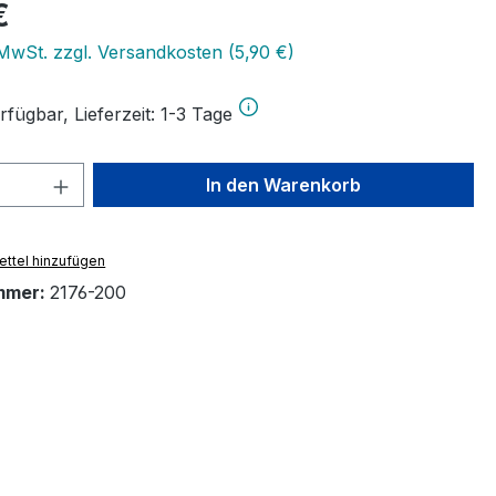
eis:
€
 MwSt. zzgl. Versandkosten (5,90 €)
fügbar, Lieferzeit: 1-3 Tage
 Anzahl: Gib den gewünschten Wert ein 
In den Warenkorb
ttel hinzufügen
mmer:
2176-200