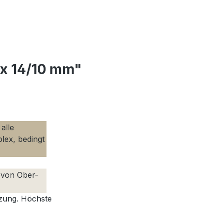
 x 14/10 mm"
alle
lex, bedingt
 von Ober-
tzung. Höchste