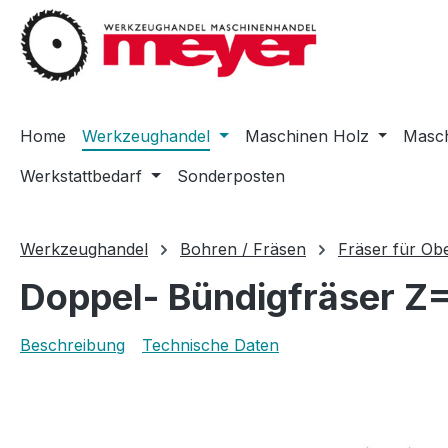
m Hauptinhalt springen
Zur Suche springen
Zur Hauptnavigation springen
Home
Werkzeughandel
Maschinen Holz
Masch
Werkstattbedarf
Sonderposten
Werkzeughandel
Bohren / Fräsen
Fräser für Ob
Doppel- Bündigfräser Z
Beschreibung
Technische Daten