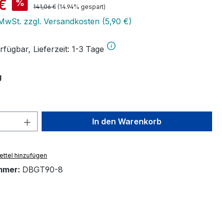
is:
 €
%
Regulärer Preis:
141,06 €
(14.94% gespart)
 MwSt. zzgl. Versandkosten (5,90 €)
fügbar, Lieferzeit: 1-3 Tage
auswählen
g
 Anzahl: Gib den gewünschten Wert ein 
In den Warenkorb
ttel hinzufügen
mmer:
DBGT90-8