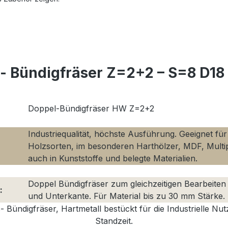
- Bündigfräser Z=2+2 – S=8 D18
Doppel-Bündigfräser HW Z=2+2
Industriequalität, höchste Ausführung. Geeignet für 
Holzsorten, im besonderen Harthölzer, MDF, Multip
auch in Kunststoffe und belegte Materialien.
Doppel Bündigfräser zum gleichzeitigen Bearbeiten
:
und Unterkante. Für Material bis zu 30 mm Stärke.
- Bündigfräser, Hartmetall bestückt für die Industrielle Nu
Standzeit.