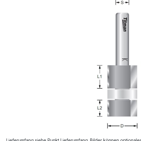
Bildergalerie überspringen
Lieferumfang siehe Punkt Lieferumfang. Bilder können optionale