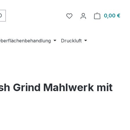
Du hast 0 Produkte auf 
0,00 €
Ware
berflächenbehandlung
Druckluft
sh Grind Mahlwerk mit