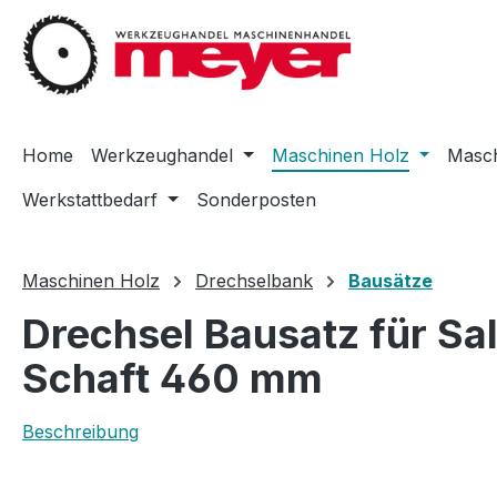
m Hauptinhalt springen
Zur Suche springen
Zur Hauptnavigation springen
Home
Werkzeughandel
Maschinen Holz
Masch
Werkstattbedarf
Sonderposten
Maschinen Holz
Drechselbank
Bausätze
Drechsel Bausatz für Sa
Schaft 460 mm
Beschreibung