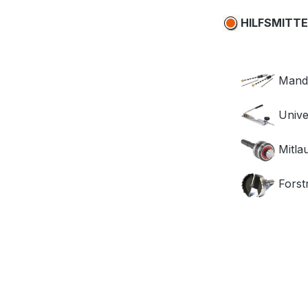
HILFSMITTEL
Mandr
Univer
Mitla
Forst