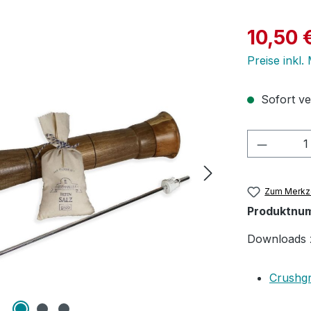
Verkaufspre
10,50 
Preise inkl.
Sofort ver
Produkt
Zum Merkze
Produktnu
Downloads 
Crushgr