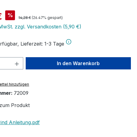
is:
€
%
Regulärer Preis:
14,28 €
(26.47% gespart)
 MwSt. zzgl. Versandkosten (5,90 €)
fügbar, Lieferzeit: 1-3 Tage
 Anzahl: Gib den gewünschten Wert ein 
In den Warenkorb
ttel hinzufügen
mmer:
72009
zum Produkt
ind Anleitung.pdf