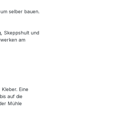
zum selber bauen.
g, Skeppshult und
hlwerken am
Kleber. Eine
bis auf die
der Mühle