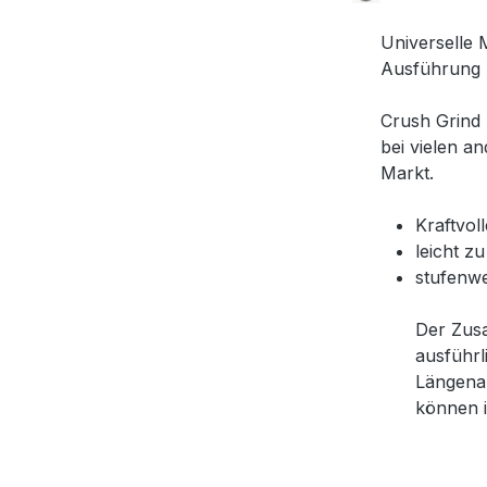
Universelle 
Ausführung m
Crush Grind 
bei vielen 
Markt.
Kraftvol
leicht zu
stufenwe
Der Zus
ausführli
Längena
können i