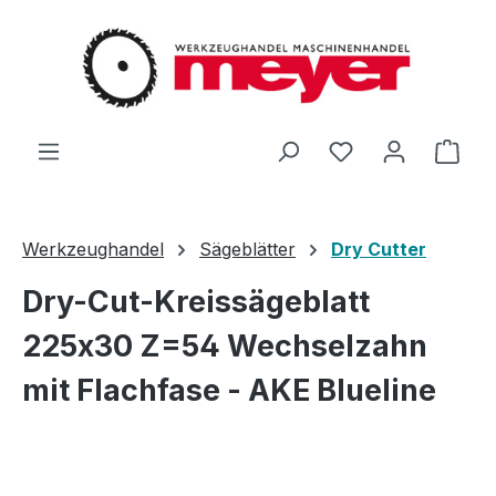
Zum Hauptinhalt springen
Du hast 0 Produ
Ware
Werkzeughandel
Sägeblätter
Dry Cutter
Dry-Cut-Kreissägeblatt
225x30 Z=54 Wechselzahn
mit Flachfase - AKE Blueline
Bildergalerie überspringen