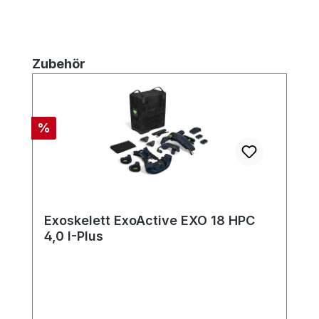
Produktgalerie überspringen
Zubehör
Rabatt
%
Exoskelett ExoActive EXO 18 HPC
4,0 I-Plus