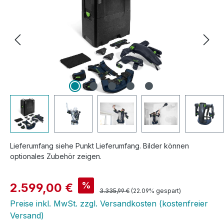
Lieferumfang siehe Punkt Lieferumfang. Bilder können
optionales Zubehör zeigen.
Verkaufspreis:
%
2.599,00 €
Regulärer Preis:
3.335,99 €
(22.09% gespart)
Preise inkl. MwSt. zzgl. Versandkosten (kostenfreier
Versand)