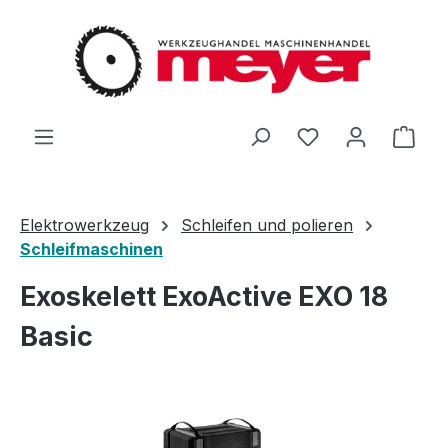
Zum Hauptinhalt springen
Du hast 0 Produ
Ware
Elektrowerkzeug
Schleifen und polieren
Schleifmaschinen
Exoskelett ExoActive EXO 18
Basic
Bildergalerie überspringen