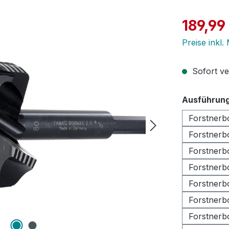
Verkaufspre
189,99
Preise inkl
Sofort ver
Ausführun
Forstnerb
Forstnerb
Forstnerb
Forstnerb
Forstnerb
Forstnerb
Forstnerb