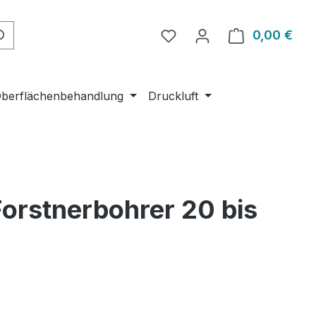
Du hast 0 Produkte auf 
0,00 €
Ware
berflächenbehandlung
Druckluft
orstnerbohrer 20 bis