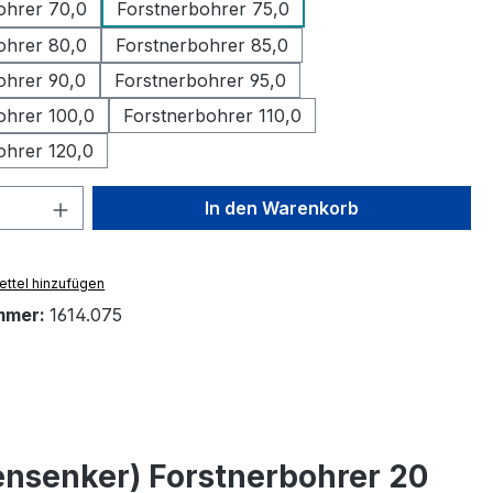
ohrer 70,0
Forstnerbohrer 75,0
ohrer 80,0
Forstnerbohrer 85,0
ohrer 90,0
Forstnerbohrer 95,0
ohrer 100,0
Forstnerbohrer 110,0
ohrer 120,0
 Anzahl: Gib den gewünschten Wert ein 
In den Warenkorb
ttel hinzufügen
mmer:
1614.075
nsenker) Forstnerbohrer 20