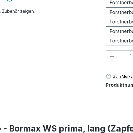
Forstnerb
s Zubehör zeigen.
Forstnerb
Forstnerb
Forstnerb
Forstnerb
Produkt
Zum Merkze
Produktnu
- Bormax WS prima, lang (Zapfe