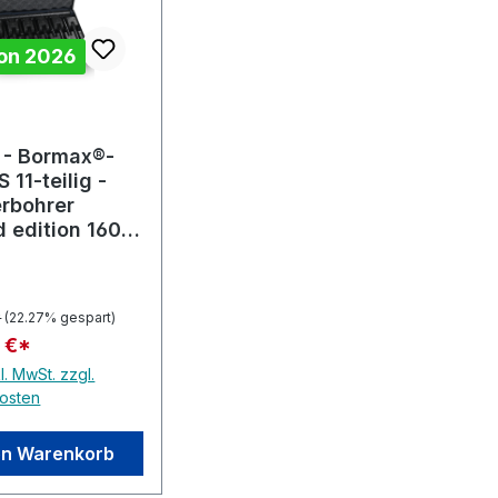
on 2026
 Sternen
- Bormax®-
 11-teilig -
erbohrer
d edition 160
*
(22.27% gespart)
 €*
l. MwSt. zzgl.
osten
en Warenkorb