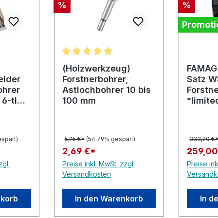
Rabatt
Rabatt
%
%
Promoti
Durchschnittliche Bewertung von 5 von 5
(Holzwerkzeug)
FAMAG 
eider
Forstnerbohrer,
Satz WS
ohrer
Astlochbohrer 10 bis
Forstn
6-tlg.
100 mm
*limite
Jahre*
espart)
5,95 €*
(54.79% gespart)
333,20 €
2,69 €*
259,00
zgl.
Preise inkl. MwSt. zzgl.
Preise ink
Versandkosten
Versandk
nkorb
In den Warenkorb
In d