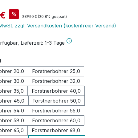
is:
 €
%
Regulärer Preis:
239,90 €
(20.8% gespart)
. MwSt. zzgl. Versandkosten (kostenfreier Versand)
fügbar, Lieferzeit: 1-3 Tage
auswählen
g
ohrer 20,0
Forstnerbohrer 25,0
ohrer 30,0
Forstnerbohrer 32,0
ohrer 35,0
Forstnerbohrer 40,0
ohrer 45,0
Forstnerbohrer 50,0
ohrer 54,0
Forstnerbohrer 55,0
ohrer 58,0
Forstnerbohrer 60,0
ohrer 65,0
Forstnerbohrer 68,0