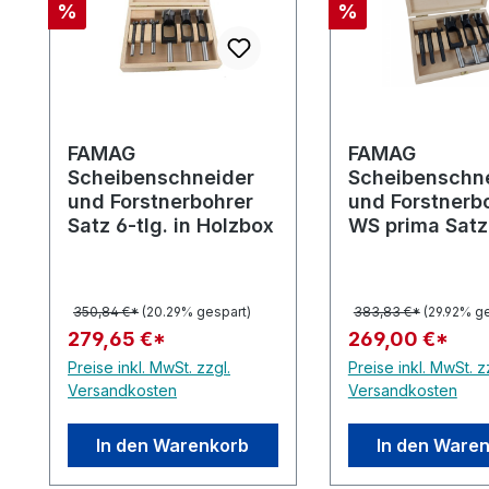
Rabatt
Rabatt
%
%
FAMAG
FAMAG
Scheibenschneider
Scheibenschn
und Forstnerbohrer
und Forstnerb
Satz 6-tlg. in Holzbox
WS prima Satz 
in Holzbox
350,84 €*
(20.29% gespart)
383,83 €*
(29.92% g
279,65 €*
269,00 €*
Preise inkl. MwSt. zzgl.
Preise inkl. MwSt. z
Versandkosten
Versandkosten
In den Warenkorb
In den Ware