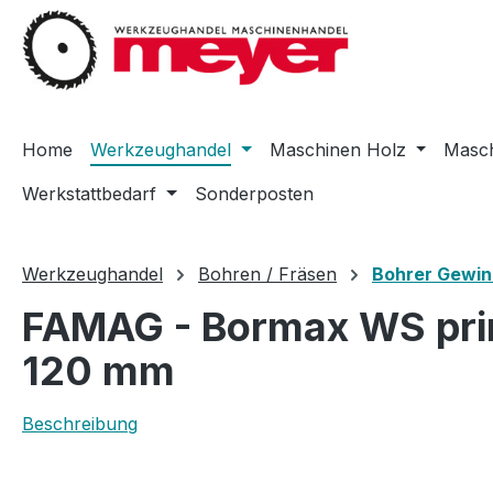
m Hauptinhalt springen
Zur Suche springen
Zur Hauptnavigation springen
Home
Werkzeughandel
Maschinen Holz
Masch
Werkstattbedarf
Sonderposten
Werkzeughandel
Bohren / Fräsen
Bohrer Gewin
FAMAG - Bormax WS prim
120 mm
Beschreibung