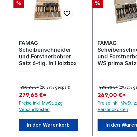
Rabatt
Rabatt
%
%
FAMAG
FAMAG
Scheibenschneider
Scheibenschn
und Forstnerbohrer
und Forstnerb
Satz 6-tlg. in Holzbox
WS prima Satz 
in Holzbox
350,84 €*
(20.29% gespart)
383,83 €*
(29.92% g
279,65 €*
269,00 €*
Preise inkl. MwSt. zzgl.
Preise inkl. MwSt. z
Versandkosten
Versandkosten
In den Warenkorb
In den Ware