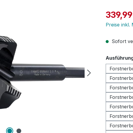
Verkaufspre
339,99
Preise inkl
Sofort ver
Ausführun
Forstnerb
Forstnerb
Forstnerb
Forstnerb
Forstnerb
Forstnerb
Forstnerb