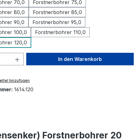
ohrer 70,0
Forstnerbohrer 75,0
ohrer 80,0
Forstnerbohrer 85,0
ohrer 90,0
Forstnerbohrer 95,0
ohrer 100,0
Forstnerbohrer 110,0
ohrer 120,0
 Anzahl: Gib den gewünschten Wert ein 
In den Warenkorb
ttel hinzufügen
mmer:
1614.120
nsenker) Forstnerbohrer 20