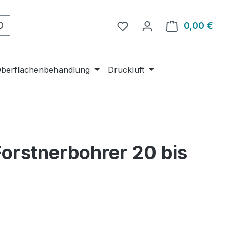
Du hast 0 Produkte auf 
0,00 €
Ware
berflächenbehandlung
Druckluft
orstnerbohrer 20 bis