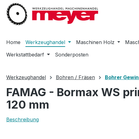
m Hauptinhalt springen
Zur Suche springen
Zur Hauptnavigation springen
Home
Werkzeughandel
Maschinen Holz
Masch
Werkstattbedarf
Sonderposten
Werkzeughandel
Bohren / Fräsen
Bohrer Gewin
FAMAG - Bormax WS prim
120 mm
Beschreibung