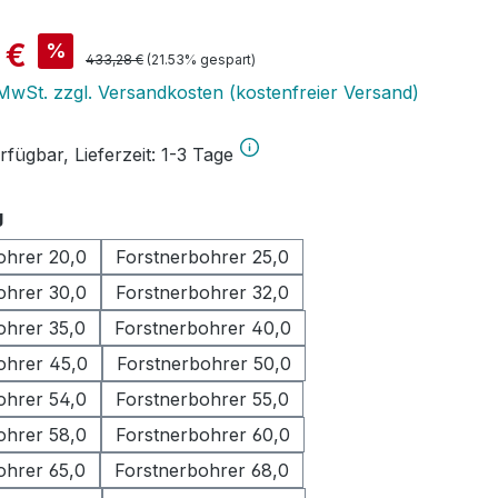
is:
 €
%
Regulärer Preis:
433,28 €
(21.53% gespart)
. MwSt. zzgl. Versandkosten (kostenfreier Versand)
fügbar, Lieferzeit: 1-3 Tage
auswählen
g
ohrer 20,0
Forstnerbohrer 25,0
ohrer 30,0
Forstnerbohrer 32,0
ohrer 35,0
Forstnerbohrer 40,0
ohrer 45,0
Forstnerbohrer 50,0
ohrer 54,0
Forstnerbohrer 55,0
ohrer 58,0
Forstnerbohrer 60,0
ohrer 65,0
Forstnerbohrer 68,0