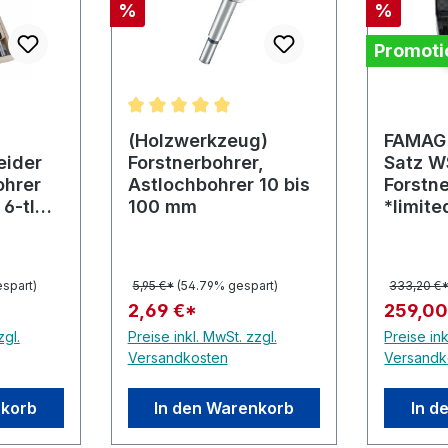
Rabatt
Rabatt
%
%
Promoti
Durchschnittliche Bewertung von 5 von 5
(Holzwerkzeug)
FAMAG 
eider
Forstnerbohrer,
Satz WS
ohrer
Astlochbohrer 10 bis
Forstn
6-tlg.
100 mm
*limite
Jahre*
espart)
5,95 €*
(54.79% gespart)
333,20 €
2,69 €*
259,00
zgl.
Preise inkl. MwSt. zzgl.
Preise ink
Versandkosten
Versandk
nkorb
In den Warenkorb
In d