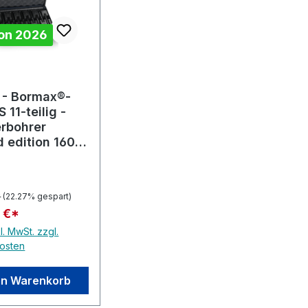
on 2026
 Sternen
- Bormax®-
 11-teilig -
erbohrer
d edition 160
*
(22.27% gespart)
 €*
l. MwSt. zzgl.
osten
en Warenkorb