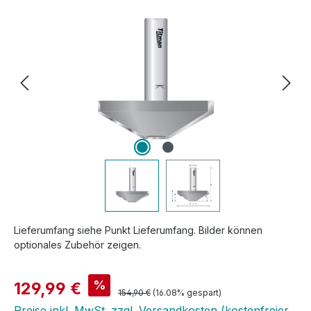
Bildergalerie überspringen
Lieferumfang siehe Punkt Lieferumfang. Bilder können
optionales Zubehör zeigen.
Verkaufspreis:
%
129,99 €
Regulärer Preis:
154,90 €
(16.08% gespart)
Preise inkl. MwSt. zzgl. Versandkosten (kostenfreier