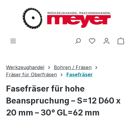
Zum Hauptinhalt springen
Du hast 0 Produ
Ware
Werkzeughandel
Bohren / Fräsen
Fräser für Oberfräsen
Fasefräser
Fasefräser für hohe
Beanspruchung – S=12 D60 x
20 mm – 30° GL=62 mm