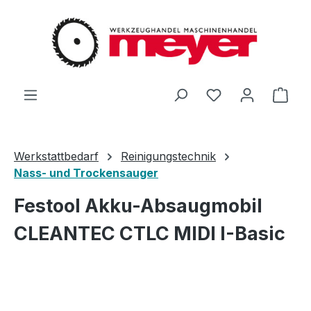
Zum Hauptinhalt springen
Du hast 0 Produ
Ware
Werkstattbedarf
Reinigungstechnik
Nass- und Trockensauger
Festool Akku-Absaugmobil
CLEANTEC CTLC MIDI I-Basic
Bildergalerie überspringen