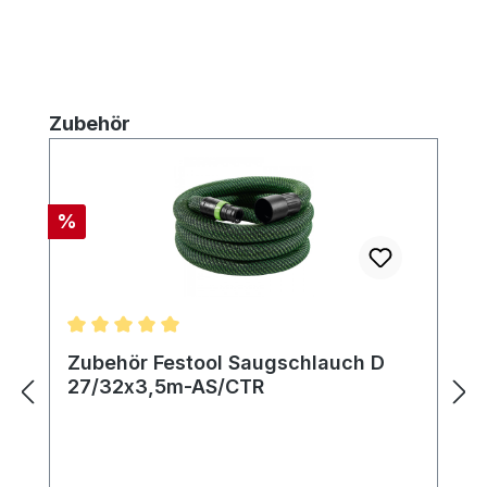
Produktgalerie überspringen
Zubehör
Rabatt
%
Durchschnittliche Bewertung von 5 von 5 Sternen
Zubehör Festool Saugschlauch D
27/32x3,5m-AS/CTR