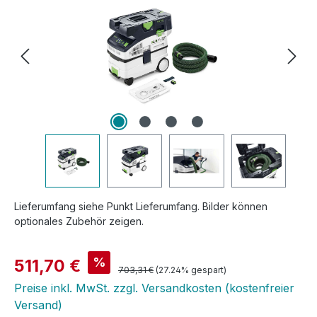
Lieferumfang siehe Punkt Lieferumfang. Bilder können
optionales Zubehör zeigen.
Verkaufspreis:
%
511,70 €
Regulärer Preis:
703,31 €
(27.24% gespart)
Preise inkl. MwSt. zzgl. Versandkosten (kostenfreier
Versand)