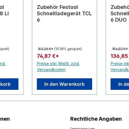
ol
Zubehör Festool
Zubehö
8 Li
Schnellladegerät TCL
Schnel
6
6 DUO
spart)
83,36 €*
(10.18% gespart)
154,52 €*
74,87 €*
136,85
zgl.
Preise inkl. MwSt. zzgl.
Preise ink
Versandkosten
Versandk
nkorb
In den Warenkorb
In d
onen
Rechtliche Angaben