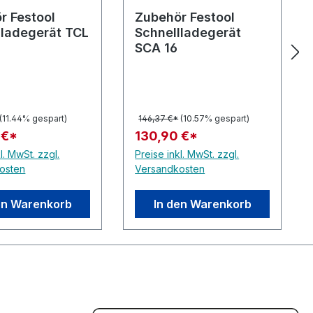
r Festool
Zubehör Festool
lladegerät TCL
Schnellladegerät
SCA 16
(11.44% gespart)
146,37 €*
(10.57% gespart)
 €*
130,90 €*
l. MwSt. zzgl.
Preise inkl. MwSt. zzgl.
osten
Versandkosten
en Warenkorb
In den Warenkorb