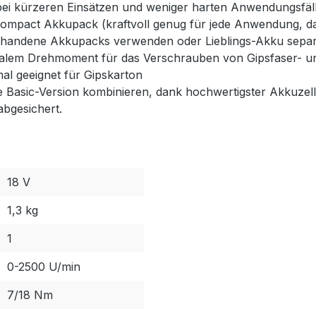
t bei kürzeren Einsätzen und weniger harten Anwendungsfä
ompact Akkupack (kraftvoll genug für jede Anwendung, da
orhandene Akkupacks verwenden oder Lieblings-Akku sepa
timalem Drehmoment für das Verschrauben von Gipsfaser- 
mal geeignet für Gipskarton
 Basic-Version kombinieren, dank hochwertigster Akkuzell
abgesichert.
18 V
1,3 kg
1
0-2500 U/min
7/18 Nm