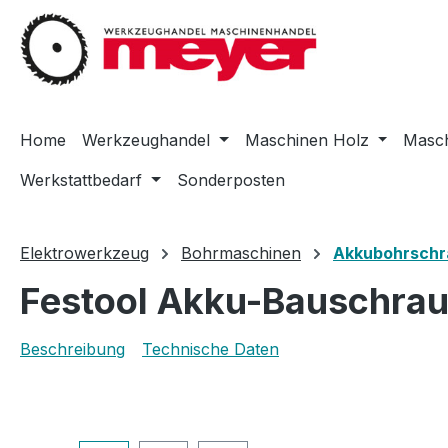
m Hauptinhalt springen
Zur Suche springen
Zur Hauptnavigation springen
Home
Werkzeughandel
Maschinen Holz
Masch
Werkstattbedarf
Sonderposten
Elektrowerkzeug
Bohrmaschinen
Akkubohrschr
Festool Akku-Bauschra
Beschreibung
Technische Daten
Bildergalerie überspringen