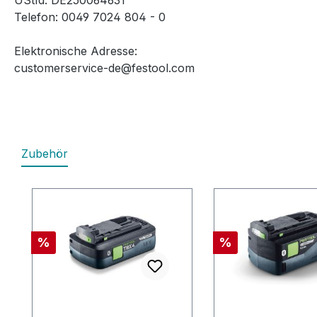
UStId: DE250064631
Telefon: 0049 7024 804 - 0
Elektronische Adresse:
customerservice-de@festool.com
Zubehör
Produktgalerie überspringen
Rabatt
Rabatt
%
%