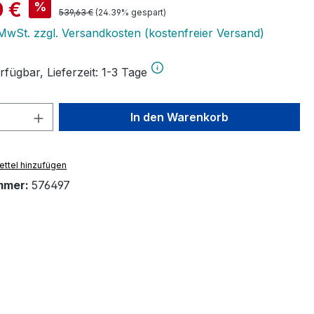
is:
0 €
%
Regulärer Preis:
539,63 €
(24.39% gespart)
. MwSt. zzgl. Versandkosten (kostenfreier Versand)
fügbar, Lieferzeit: 1-3 Tage
 Anzahl: Gib den gewünschten Wert ein 
In den Warenkorb
ttel hinzufügen
mmer:
576497