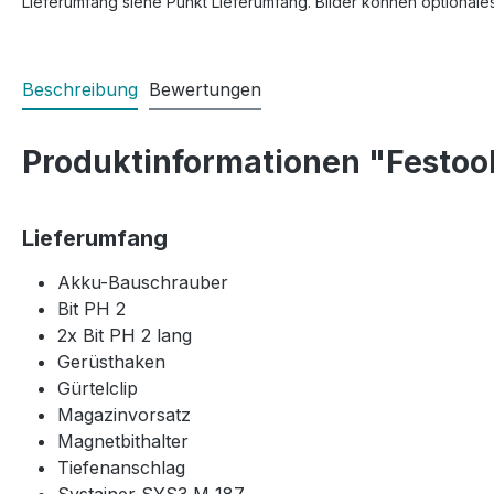
Lieferumfang siehe Punkt Lieferumfang. Bilder können optionale
Beschreibung
Bewertungen
Produktinformationen "Festo
Lieferumfang
Akku-Bauschrauber
Bit PH 2
2x Bit PH 2 lang
Gerüsthaken
Gürtelclip
Magazinvorsatz
Magnetbithalter
Tiefenanschlag