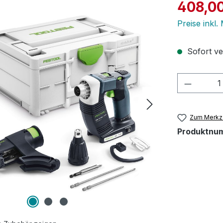
Verkaufspre
408,0
Preise inkl
Sofort ver
Produkt
Zum Merkze
Produktnu