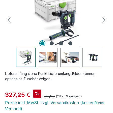
Lieferumfang siehe Punkt Lieferumfang. Bilder können
optionales Zubehör zeigen.
Verkaufspreis:
%
327,25 €
Regulärer Preis:
459,16 €
(28.73% gespart)
Preise inkl. MwSt. zzgl. Versandkosten (kostenfreier
Versand)