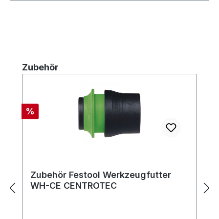
Produktgalerie überspringen
Zubehör
Rabatt
%
Zubehör Festool Werkzeugfutter
WH-CE CENTROTEC