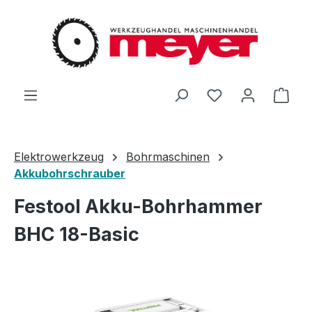
Zum Hauptinhalt springen
Du hast 0 Produ
Ware
Elektrowerkzeug
Bohrmaschinen
Akkubohrschrauber
Festool Akku-Bohrhammer
BHC 18-Basic
Bildergalerie überspringen