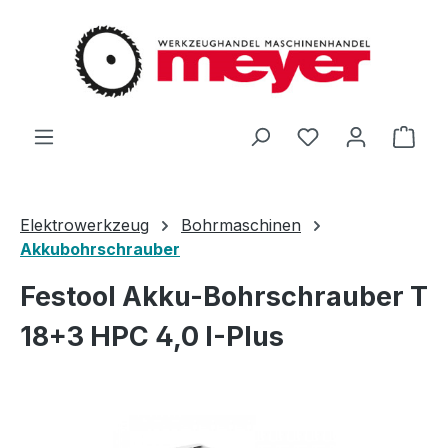
Zum Hauptinhalt springen
Du hast 0 Produ
Ware
Elektrowerkzeug
Bohrmaschinen
Akkubohrschrauber
Festool Akku-Bohrschrauber T
18+3 HPC 4,0 I-Plus
Bildergalerie überspringen