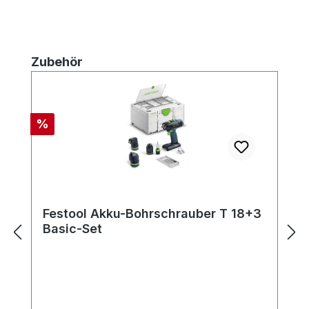
Produktgalerie überspringen
Zubehör
Rabatt
%
Festool Akku-Bohrschrauber T 18+3
Basic-Set