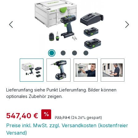
Lieferumfang siehe Punkt Lieferumfang. Bilder können
optionales Zubehör zeigen.
Verkaufspreis:
%
547,40 €
Regulärer Preis:
722,73 €
(24.26% gespart)
Preise inkl. MwSt. zzgl. Versandkosten (kostenfreier
Versand)