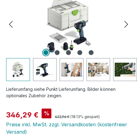
Lieferumfang siehe Punkt Lieferumfang. Bilder können
optionales Zubehör zeigen.
Verkaufspreis:
%
346,29 €
Regulärer Preis:
422,96 €
(18.13% gespart)
Preise inkl. MwSt. zzgl. Versandkosten (kostenfreier
Versand)