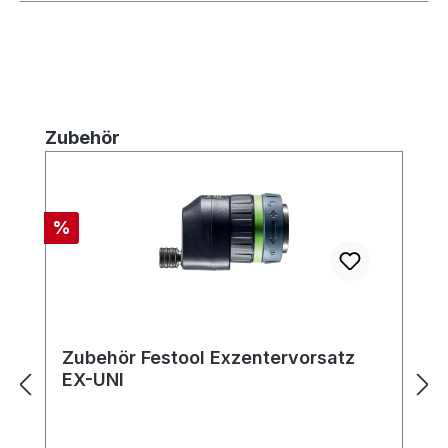
Produktgalerie überspringen
Zubehör
Rabatt
%
Zubehör Festool Exzentervorsatz
EX-UNI