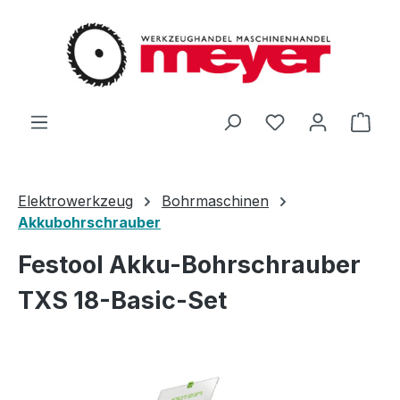
Zum Hauptinhalt springen
Du hast 0 Produ
Ware
Elektrowerkzeug
Bohrmaschinen
Akkubohrschrauber
Festool Akku-Bohrschrauber
TXS 18-Basic-Set
Bildergalerie überspringen