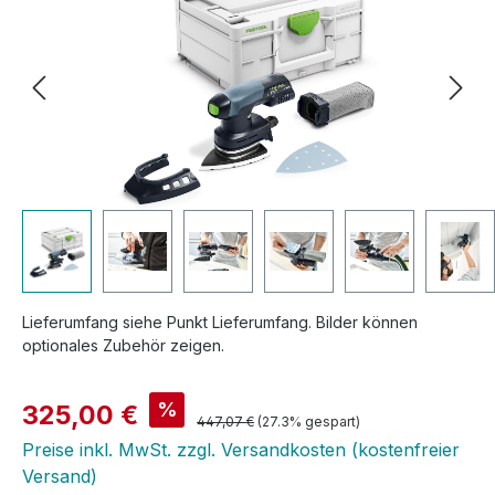
Lieferumfang siehe Punkt Lieferumfang. Bilder können
optionales Zubehör zeigen.
Verkaufspreis:
%
325,00 €
Regulärer Preis:
447,07 €
(27.3% gespart)
Preise inkl. MwSt. zzgl. Versandkosten (kostenfreier
Versand)