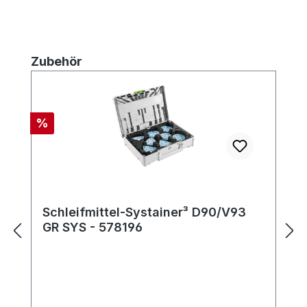
Produktgalerie überspringen
Zubehör
Rabatt
%
Schleifmittel-Systainer³ D90/V93
GR SYS - 578196