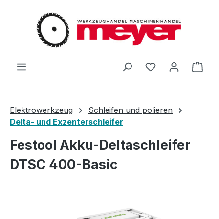
Zum Hauptinhalt springen
Du hast 0 Produ
Ware
Elektrowerkzeug
Schleifen und polieren
Delta- und Exzenterschleifer
Festool Akku-Deltaschleifer
DTSC 400-Basic
Bildergalerie überspringen