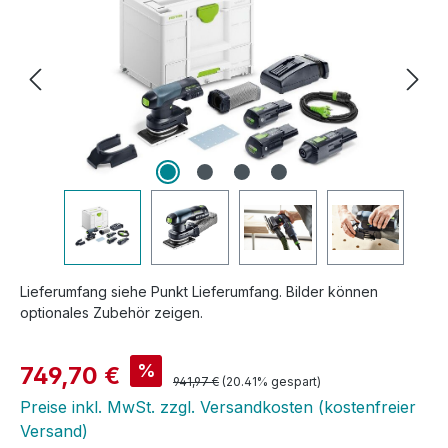
Lieferumfang siehe Punkt Lieferumfang. Bilder können
optionales Zubehör zeigen.
Verkaufspreis:
%
749,70 €
Regulärer Preis:
941,97 €
(20.41% gespart)
Preise inkl. MwSt. zzgl. Versandkosten (kostenfreier
Versand)