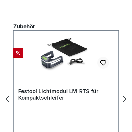
Produktgalerie überspringen
Zubehör
Rabatt
%
Festool Lichtmodul LM-RTS für
Kompaktschleifer