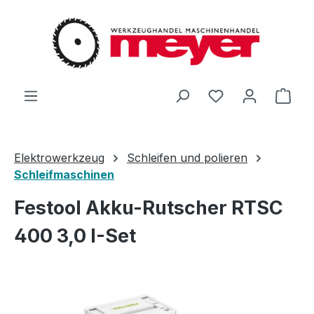
Zum Hauptinhalt springen
Du hast 0 Produ
Ware
Elektrowerkzeug
Schleifen und polieren
Schleifmaschinen
Festool Akku-Rutscher RTSC
400 3,0 I-Set
Bildergalerie überspringen