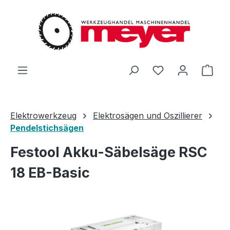
Zum Hauptinhalt springen
Du hast 0 Produ
Ware
Elektrowerkzeug
Elektrosägen und Oszillierer
Pendelstichsägen
Festool Akku-Säbelsäge RSC
18 EB-Basic
Bildergalerie überspringen