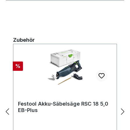
Produktgalerie überspringen
Zubehör
Rabatt
%
Festool Akku-Säbelsäge RSC 18 5,0
EB-Plus