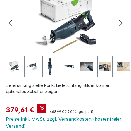
Lieferumfang siehe Punkt Lieferumfang. Bilder können
optionales Zubehör zeigen.
Verkaufspreis:
%
379,61 €
Regulärer Preis:
468,99 €
(19.06% gespart)
Preise inkl. MwSt. zzgl. Versandkosten (kostenfreier
Versand)