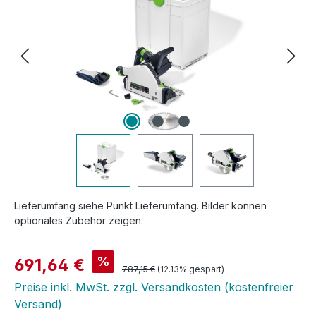
Lieferumfang siehe Punkt Lieferumfang. Bilder können
optionales Zubehör zeigen.
Verkaufspreis:
%
691,64 €
Regulärer Preis:
787,15 €
(12.13% gespart)
Preise inkl. MwSt. zzgl. Versandkosten (kostenfreier
Versand)