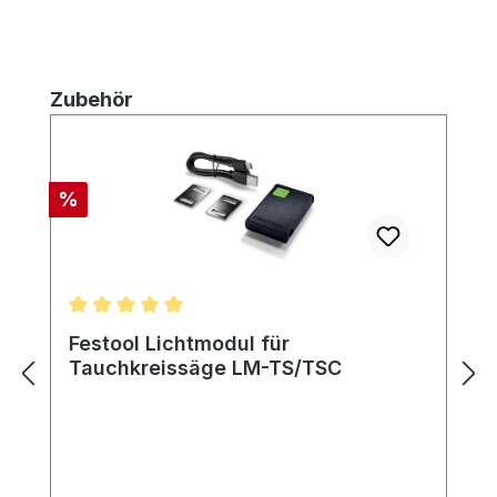
Produktgalerie überspringen
Zubehör
Rabatt
%
Durchschnittliche Bewertung von 5 von 5 Sternen
Festool Lichtmodul für
Tauchkreissäge LM-TS/TSC