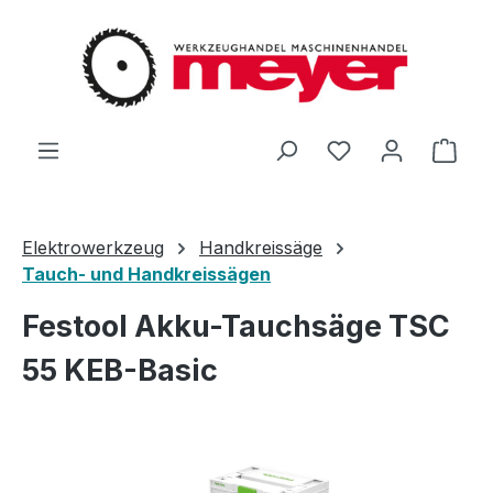
Zum Hauptinhalt springen
Du hast 0 Produ
Ware
Elektrowerkzeug
Handkreissäge
Tauch- und Handkreissägen
Festool Akku-Tauchsäge TSC
55 KEB-Basic
Bildergalerie überspringen