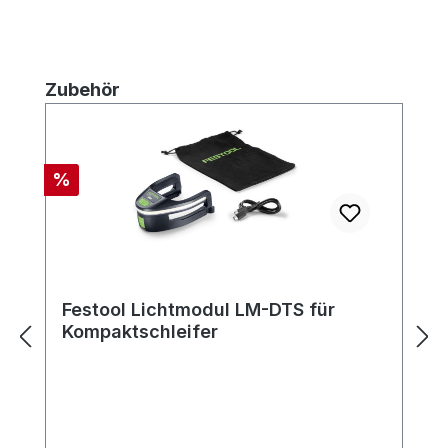
Produktgalerie überspringen
Zubehör
Rabatt
%
Festool Lichtmodul LM-DTS für
Kompaktschleifer