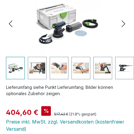
Lieferumfang siehe Punkt Lieferumfang. Bilder können
optionales Zubehör zeigen.
Verkaufspreis:
%
404,60 €
Regulärer Preis:
517,42 €
(21.8% gespart)
Preise inkl. MwSt. zzgl. Versandkosten (kostenfreier
Versand)