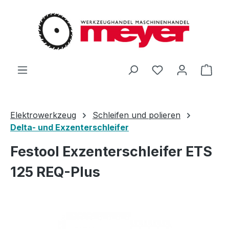
Zum Hauptinhalt springen
Du hast 0 Produ
Ware
Elektrowerkzeug
Schleifen und polieren
Delta- und Exzenterschleifer
Festool Exzenterschleifer ETS
125 REQ-Plus
Bildergalerie überspringen