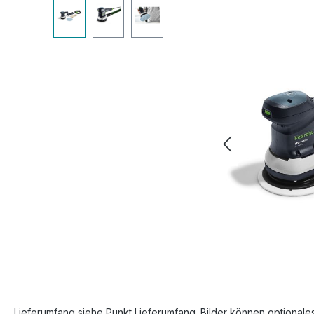
Bildergalerie überspringen
Lieferumfang siehe Punkt Lieferumfang. Bilder können optionale