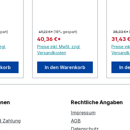
part)
49,22 €*
(18% gespart)
38,33 €*
40,36 €*
31,43 
zgl.
Preise inkl. MwSt. zzgl.
Preise ink
Versandkosten
Versandk
nkorb
In den Warenkorb
In d
onen
Rechtliche Angaben
Impressum
d Zahlung
AGB
n
Datenschutz