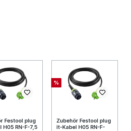
Rabatt
%
r Festool plug
Zubehör Festool plug
el H05 RN-F-7,5
it-Kabel H05 RN-F-