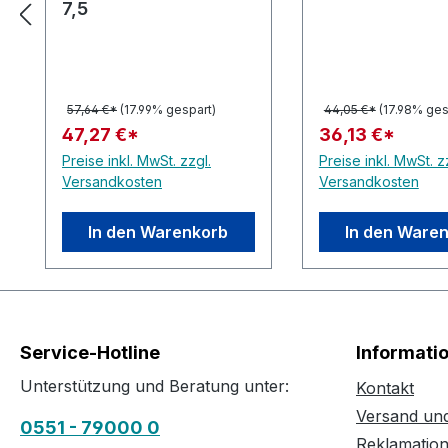
7,5
57,64 €*
(17.99% gespart)
44,05 €*
(17.98% ges
47,27 €*
36,13 €*
Preise inkl. MwSt. zzgl.
Preise inkl. MwSt. z
Versandkosten
Versandkosten
In den Warenkorb
In den Ware
Service-Hotline
Informati
Unterstützung und Beratung unter:
Kontakt
Versand un
0551 - 79000 0
Reklamatio