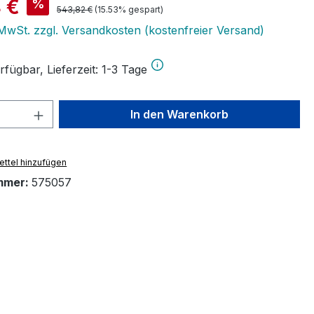
is:
 €
%
Regulärer Preis:
543,82 €
(15.53% gespart)
. MwSt. zzgl. Versandkosten (kostenfreier Versand)
fügbar, Lieferzeit: 1-3 Tage
 Anzahl: Gib den gewünschten Wert ein 
In den Warenkorb
ttel hinzufügen
mmer:
575057