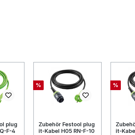
Rabatt
Rabatt
%
%
ol plug
Zubehör Festool plug
Zubehö
BQ-F-4
it-Kabel H05 RN-F-10
it-Kab