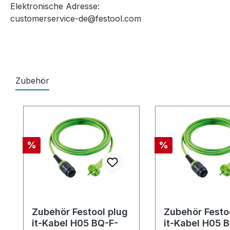
Elektronische Adresse:
customerservice-de@festool.com
Zubehör
Produktgalerie überspringen
Rabatt
Rabatt
%
%
Zubehör Festool plug
Zubehör Festo
it-Kabel H05 BQ-F-
it-Kabel H05 