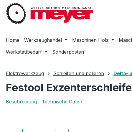
m Hauptinhalt springen
Zur Suche springen
Zur Hauptnavigation springen
Home
Werkzeughandel
Maschinen Holz
Masch
Werkstattbedarf
Sonderposten
Elektrowerkzeug
Schleifen und polieren
Delta- 
Festool Exzenterschleif
Beschreibung
Technische Daten