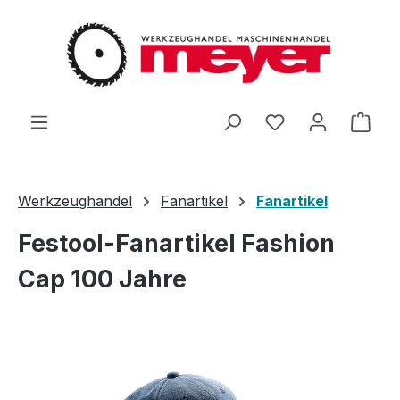
Zum Hauptinhalt springen
Du hast 0 Produ
Ware
Werkzeughandel
Fanartikel
Fanartikel
Festool-Fanartikel Fashion
Cap 100 Jahre
Bildergalerie überspringen