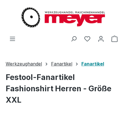
Zum Hauptinhalt springen
Du hast 0 Produ
Ware
Werkzeughandel
Fanartikel
Fanartikel
Festool-Fanartikel
Fashionshirt Herren - Größe
XXL
Bildergalerie überspringen