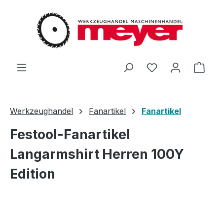
Zum Hauptinhalt springen
Du hast 0 Produ
Ware
Werkzeughandel
Fanartikel
Fanartikel
Festool-Fanartikel
Langarmshirt Herren 100Y
Edition
Bildergalerie überspringen