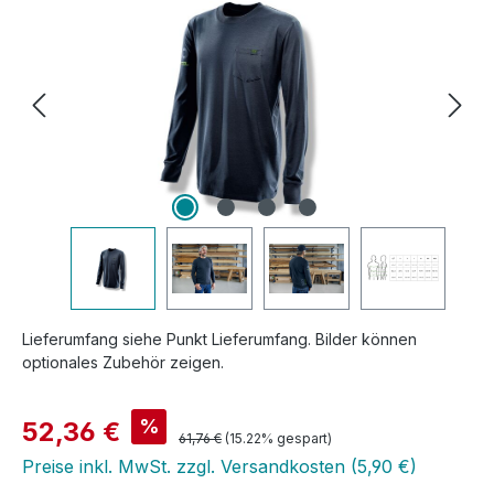
Lieferumfang siehe Punkt Lieferumfang. Bilder können
optionales Zubehör zeigen.
Verkaufspreis:
%
52,36 €
Regulärer Preis:
61,76 €
(15.22% gespart)
Preise inkl. MwSt. zzgl. Versandkosten (5,90 €)