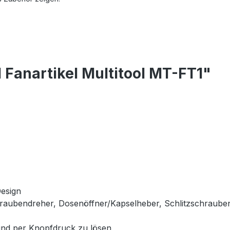
 Fanartikel Multitool MT-FT1"
esign
chraubendreher, Dosenöffner/Kapselheber, Schlitzschraub
 und per Knopfdruck zu lösen