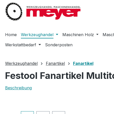
m Hauptinhalt springen
Zur Suche springen
Zur Hauptnavigation springen
Home
Werkzeughandel
Maschinen Holz
Masch
Werkstattbedarf
Sonderposten
Werkzeughandel
Fanartikel
Fanartikel
Festool Fanartikel Multi
Beschreibung