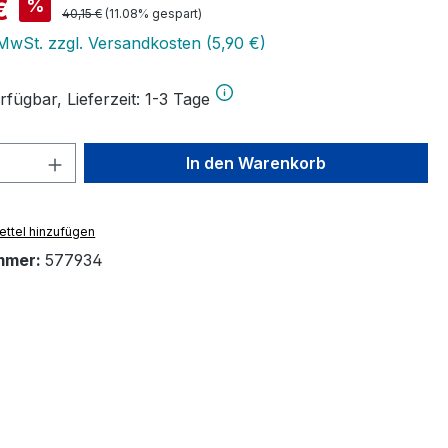
is:
€
%
Regulärer Preis:
40,15 €
(11.08% gespart)
 MwSt. zzgl. Versandkosten (5,90 €)
fügbar, Lieferzeit: 1-3 Tage
 Anzahl: Gib den gewünschten Wert ein 
In den Warenkorb
ttel hinzufügen
mmer:
577934