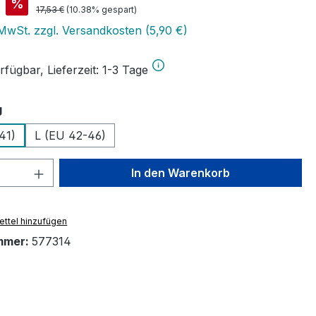
is:
%
Regulärer Preis:
17,53 €
(10.38% gespart)
 MwSt. zzgl. Versandkosten (5,90 €)
fügbar, Lieferzeit: 1-3 Tage
auswählen
g
41)
L (EU 42-46)
 Anzahl: Gib den gewünschten Wert ein 
In den Warenkorb
ttel hinzufügen
mmer:
577314