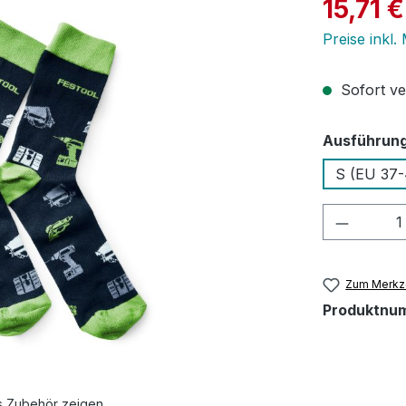
Verkaufspre
15,71 €
Preise inkl.
Sofort ver
Ausführun
S (EU 37-
Produkt
Zum Merkze
Produktnu
s Zubehör zeigen.