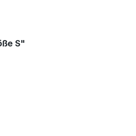
öße S"