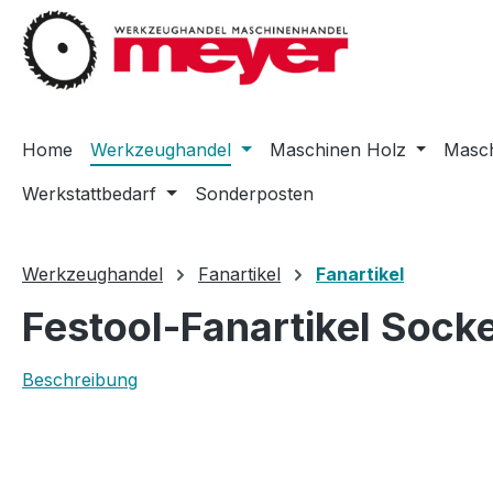
m Hauptinhalt springen
Zur Suche springen
Zur Hauptnavigation springen
Home
Werkzeughandel
Maschinen Holz
Masch
Werkstattbedarf
Sonderposten
Werkzeughandel
Fanartikel
Fanartikel
Festool-Fanartikel Sock
Beschreibung