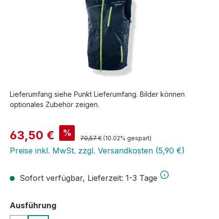
Lieferumfang siehe Punkt Lieferumfang. Bilder können
optionales Zubehör zeigen.
Verkaufspreis:
%
63,50 €
Regulärer Preis:
70,57 €
(10.02% gespart)
Preise inkl. MwSt. zzgl. Versandkosten (5,90 €)
Sofort verfügbar, Lieferzeit: 1-3 Tage
auswählen
Ausführung