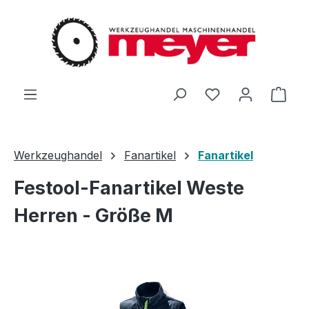
Zum Hauptinhalt springen
Du hast 0 Produ
Ware
Werkzeughandel
Fanartikel
Fanartikel
Festool-Fanartikel Weste
Herren - Größe M
Bildergalerie überspringen