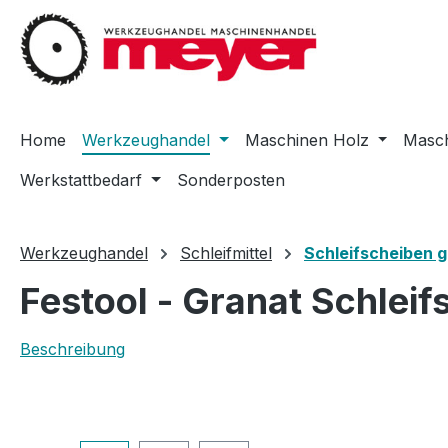
m Hauptinhalt springen
Zur Suche springen
Zur Hauptnavigation springen
Home
Werkzeughandel
Maschinen Holz
Masch
Werkstattbedarf
Sonderposten
Werkzeughandel
Schleifmittel
Schleifscheiben g
Festool - Granat Schlei
Beschreibung
Bildergalerie überspringen