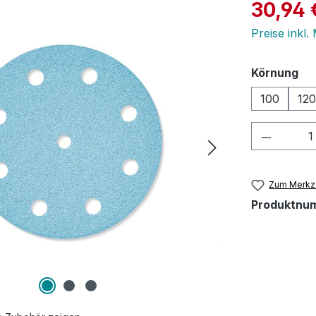
Verkaufspre
30,94 
Preise inkl.
au
Körnung
100
120
Produkt
Zum Merkze
Produktnu