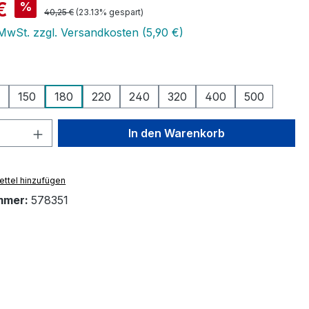
is:
€
%
Regulärer Preis:
40,25 €
(23.13% gespart)
 MwSt. zzgl. Versandkosten (5,90 €)
swählen
150
180
220
240
320
400
500
 Anzahl: Gib den gewünschten Wert ein 
In den Warenkorb
ttel hinzufügen
mmer:
578351